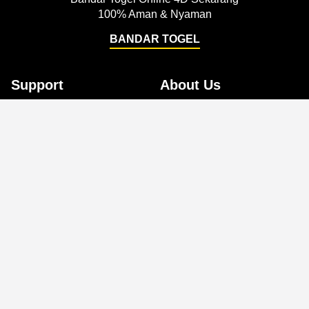
100% Aman & Nyaman
BANDAR TOGEL
Support
About Us
Order Status
About Us
Contact Us
Accessibility
Coupon Codes
Create a Dashery Store
FAQ
Careers
Free Shipping
Hire an Artist
Refunds & Returns
Social Responsibility
Shipping Info
TeePublic Reviews
Size Chart
Explore
Artists
All Designs
Artist Signup
Content Directory
Design Guide