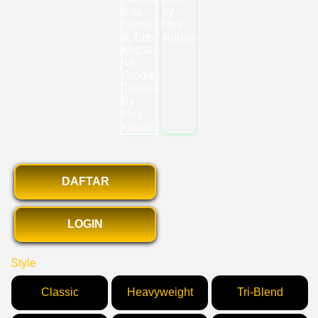
DAFTAR
LOGIN
Style
Classic
Heavyweight
Tri-Blend