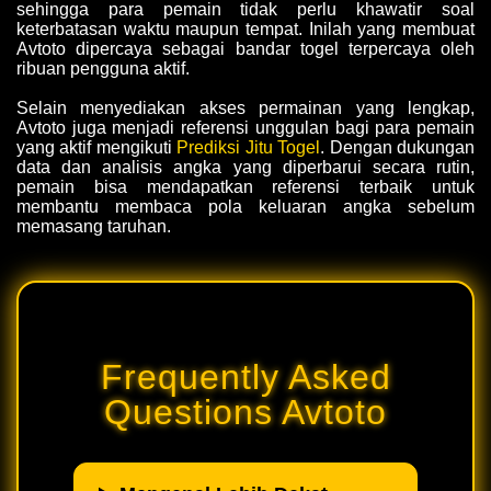
sehingga para pemain tidak perlu khawatir soal
keterbatasan waktu maupun tempat. Inilah yang membuat
Avtoto dipercaya sebagai bandar togel terpercaya oleh
ribuan pengguna aktif.
Selain menyediakan akses permainan yang lengkap,
Avtoto juga menjadi referensi unggulan bagi para pemain
yang aktif mengikuti
Prediksi Jitu Togel
. Dengan dukungan
data dan analisis angka yang diperbarui secara rutin,
pemain bisa mendapatkan referensi terbaik untuk
membantu membaca pola keluaran angka sebelum
memasang taruhan.
Frequently Asked
Questions Avtoto