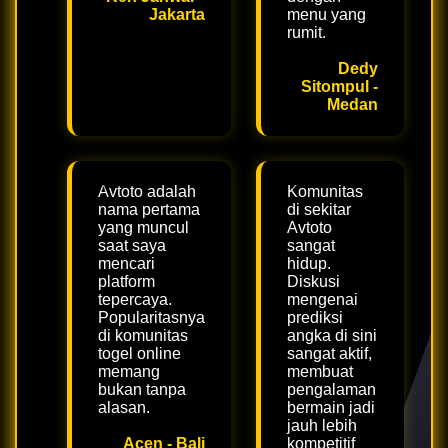
Jakarta
menu yang
rumit.
Dedy
Sitompul -
Medan
Avtoto adalah
Komunitas
nama pertama
di sekitar
yang muncul
Avtoto
saat saya
sangat
mencari
hidup.
platform
Diskusi
tepercaya.
mengenai
Popularitasnya
prediksi
di komunitas
angka di sini
togel online
sangat aktif,
memang
membuat
bukan tanpa
pengalaman
alasan.
bermain jadi
jauh lebih
Acen - Bali
kompetitif