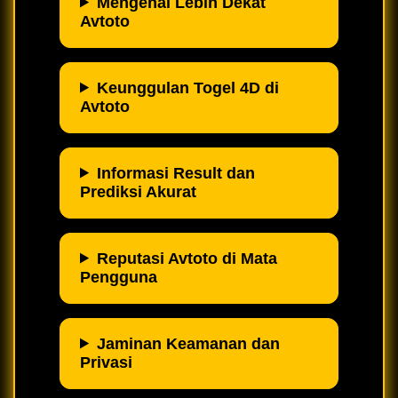
Mengenal Lebih Dekat
Avtoto
Keunggulan Togel 4D di
Avtoto
Informasi Result dan
Prediksi Akurat
Reputasi Avtoto di Mata
Pengguna
Jaminan Keamanan dan
Privasi